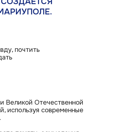
ить
й Отечественной
зуя современные
ти, осмысления