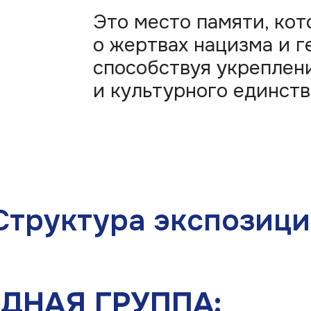
руктура экспозиции
АЯ ГРУППА:
ПОХИ ОККУПАЦИИ
3 И 2014-2022)
 преступлениях оккупантов,
рных жителей.
то, видео, свидетельства,
и.