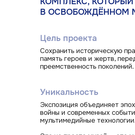
Цель проекта
Сохранить историческую правду, почт
память героев и жертв, передать
преемственность поколений.
Уникальность
Экспозиция объединяет эпохи Велико
войны и современных событий, исполь
мультимедийные технологии.
Это не просто музей — это место памя
и воспитания будущих поколений