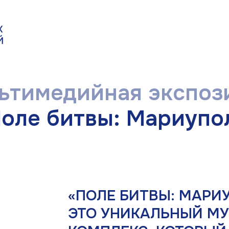
имедийная экспозиция:
е битвы: Мариуполь»
«ПОЛЕ БИТВЫ: МАРИУПОЛЬ»
ЭТО УНИКАЛЬНЫЙ МУЗЕЙНО
КОМПЛЕКС, КОТОРЫЙ СОЗДА
В ОСВОБОЖДЁННОМ МАРИУП