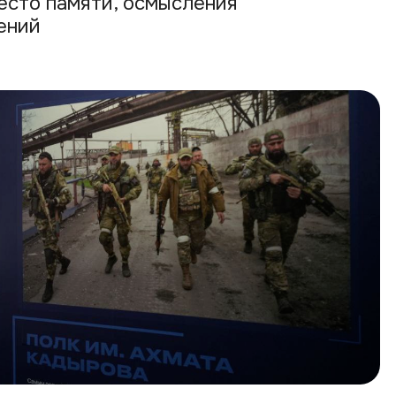
апоминает
 освободителей,
рической памяти