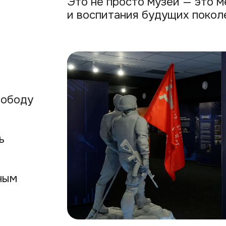
ду
Это место памяти, которое н
о жертвах нацизма и героизме
способствуя укреплению исто
и культурного единства.