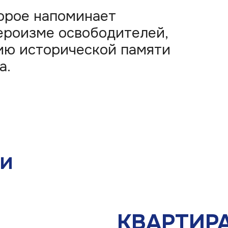
КВАРТИРА
ВЕТЕРАНА
(Иммерсивное пространст
— Воссоздание квартиры ветерана ВО
превращённой в поле боя.
— Проекции и звук создают эффект «с
времени», показывая, как история повт