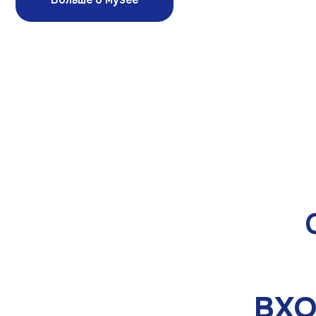
Ст
ВХОДН
ДВЕ Э
(1941-194
– Параллели в
страданиях ми
– Реальные фо
военные трофе