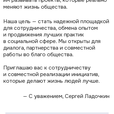
Гортинский Вячеслав
Георгиевич
Исполнительный директор
Ассоциации
КОНТАКТЫ АССОЦИАЦИИ
+7 (985) 716-79-36
info@ankorus.ru