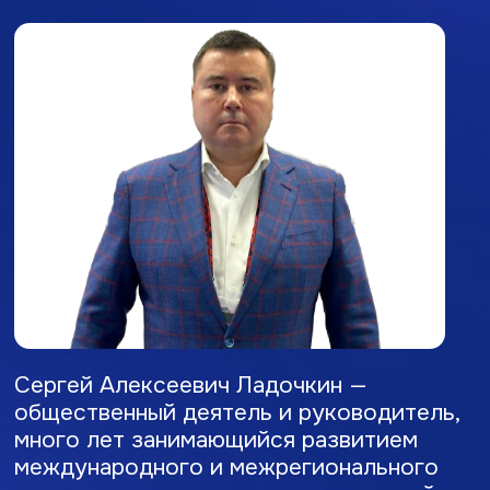
Сергей Алексеевич Ладочкин —
общественный деятель и руководитель,
много лет занимающийся развитием
международного и межрегионального
сотрудничества, а также поддержкой
социально ориентированных
некоммерческих организаций.
Под его руководством Ассоциация СО
НКО стала площадкой для консолидации
НКО, обмена опытом и реализации
масштабных социальных проектов.
Особый фокус — поддержка
гражданских инициатив, развитие
гуманитарных программ и продвижение
лучших практик. Сергей Алексеевич
представляет интересы Ассоциации
в органах власти и на международной
арене, обеспечивая успешное развитие