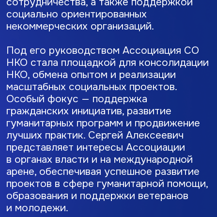
проектов в сфере гуманитарной помощи,
образования и поддержки ветеранов
и молодежи.
Приветственное слово
Президента Ассоциации
Уважаемые коллеги и партнеры!
Ассоциация социально ориентированных
НКО — это сообщество, созданное для
объединения усилий в деле поддержки
и реализации социально значимых
инициатив. Мы стремимся быть опорой
для наших членов и партнёров, помогая
им развивать проекты, которые реально
меняют жизнь общества.
Наша цель — стать надежной площадкой